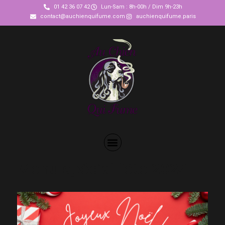
01 42 36 07 42
Lun-Sam : 8h-00h / Dim 9h-23h
contact@auchienquifume.com
auchienquifume.paris
Menu spécial fête 2024