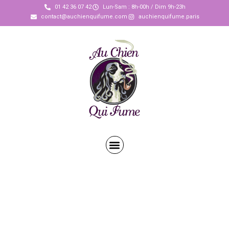
01 42 36 07 42
Lun-Sam : 8h-00h / Dim 9h-23h
contact@auchienquifume.com
auchienquifume.paris
« Au Chien qui fume »
vous propose le meilleur
de la tradition culinaire