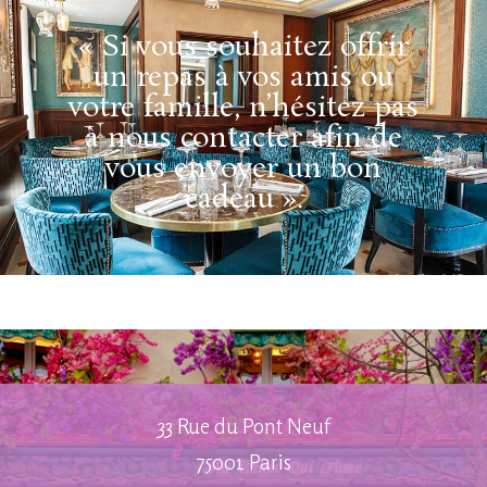
« Si vous souhaitez offrir
un repas à vos amis ou
votre famille, n’hésitez pas
à nous contacter afin de
vous envoyer un bon
cadeau ».
33 Rue du Pont Neuf
75001 Paris