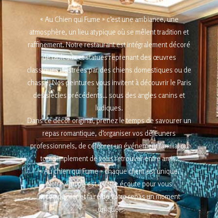
« Au Chien qui Fume » c’est une ambiance, une
atmosphère, un lieu atypique où se mêlent tradition et
raffinement. Notre restaurant est intégralement décoré
de tableaux et statues reprenant des œuvres
classiques illustrées par des chiens domestiques ou de
chasse. Nos peintures vous invitent à découvrir le Paris
des siècles précédents… sous des angles canins et
ludiques.
Dans ce décor original, prenez le temps de savourer un
repas romantique, d’organiser vos déjeuners
professionnels, de célébrer un événement familial ou
tout simplement de vous retrouver entre amis.
« Au chien qui Fume » chaque client est unique.
Notre équipe est à votre écoute pour vous
accompagner et faire de votre repas un moment
unique.