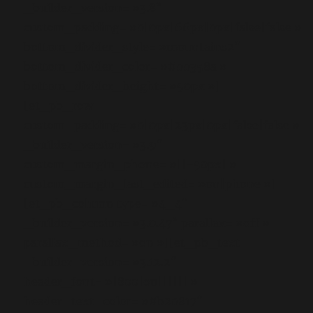
_builder_version= »3.8″
custom_padding= »0|0px|66px|0px|false|false »
bottom_divider_style= »mountains2″
bottom_divider_color= »#00358a »
bottom_divider_height= »50px »]
[et_pb_row
custom_padding= »0|0px|23px|0px|false|false »
_builder_version= »3.9″
custom_margin_phone= »||-50px| »
custom_margin_last_edited= »on|phone »]
[et_pb_column type= »4_4″
_builder_version= »3.0.47″ parallax= »off »
parallax_method= »on »][et_pb_text
_builder_version= »3.12.2″
header_font= »|800|on|||||| »
header_text_color= »#b20817″