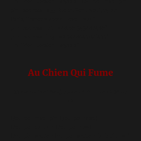
_builder_version= »3.12.2″][et_pb_map_pin
pin_address= »33 Rue du Pont Neuf, 75001
Paris, France » zoom_level= »20″
pin_address_lat= »48.861353487486″
pin_address_lng= »2.3448043196433″
_builder_version= »3.12.2″]
Au Chien Qui Fume
33 rue du Pont Neuf, 75001 PARIS – 01 42 36 07
42
[/et_pb_map_pin][/et_pb_map]
[/et_pb_column][/et_pb_row]
[/et_pb_section][et_pb_section fb_built= »1″