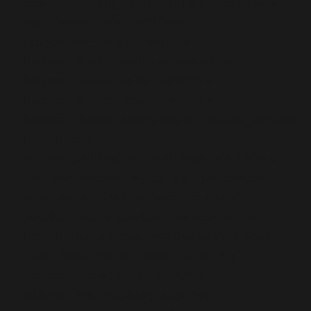
custom_padding= »0|0px|0|0px|false|false »
top_divider_color= »#ff0000″
top_divider_height= »67px »
bottom_divider_style= »mountains2″
bottom_divider_color= »#ffffff »
bottom_divider_height= »76px »
bottom_divider_arrangement= »above_content »
[et_pb_row
custom_padding= »0|0px|0|0px|false|false »
_builder_version= »3.11.1″][et_pb_column
type= »4_4″ _builder_version= »3.0.47″
parallax= »off » parallax_method= »on »]
[et_pb_map address= »33 Rue du Pont Neuf,
75001 Paris, France » zoom_level= »15″
address_lat= »48.861356489304″
address_lng= »2.3448554236455″