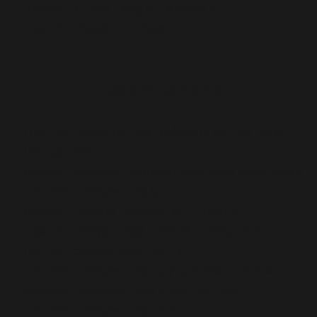
header_2_line_height= »1.2em »
custom_margin= »||0px| »]
Réservations
[/et_pb_text][/et_pb_column][/et_pb_row]
[et_pb_row
custom_padding= »0|0px|23px|0px|false|false »
_builder_version= »3.9″
custom_margin_phone= »||-50px| »
custom_margin_last_edited= »on|phone »]
[et_pb_column type= »4_4″
_builder_version= »3.0.47″ parallax= »off »
parallax_method= »on »][et_pb_text
_builder_version= »3.12.2″