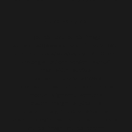
01 42 36 07 42
[/et_pb_text][et_pb_image
src= »https://www.auchienquifume.com/wp-
content/uploads/2018/08/Logo-Au-Chien-
500.png » _builder_version= »3.10.2″
max_width= »67% »
max_width_phone= »100% »
max_width_last_edited= »on|phone »
module_alignment= »center »
custom_margin= »-36px||| »
custom_margin_phone= »0px||| »
custom_margin_last_edited= »on|phone »]
[/et_pb_image][/et_pb_column]