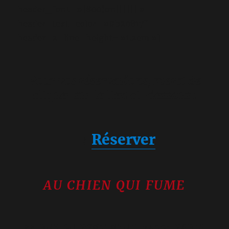
header_font= »|800|on|||||| »
header_text_color= »#b20817″
header_2_line_height= »1.2em »]
Pour vos réservations, merci de
cliquer sur le lien ci-dessous :
→
Réserver
AU CHIEN QUI FUME
33 RUE DU PONT NEUF, 75001 PARIS