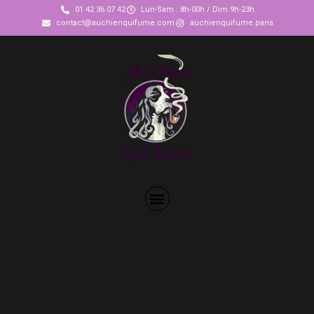
01 42 36 07 42
Lun-Sam : 8h-00h / Dim 9h-23h
contact@auchienquifume.com
auchienquifume.paris
Réservation
[et_pb_section fb_built= »1″
_builder_version= »3.7″